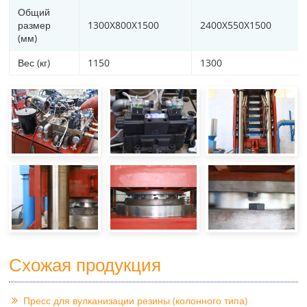
Общий
размер
1300X800X1500
2400X550X1500
(мм)
Вес (кг)
1150
1300
Схожая продукция
Пресс для вулканизации резины (колонного типа)