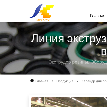
Главная
Линия экстру
в
Экструдер резины, Оборуд
Главная
Продукция
Каландр для об