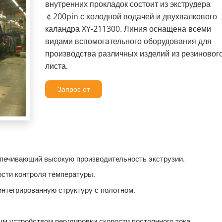
внутренних прокладок состоит из экструдера
￠200pin с холодной подачей и двухвалкового
каландра XY-211300. Линия оснащена всеми
видами вспомогательного оборудования для
производства различных изделий из резиновог
листа.
Запрос от
печивающий высокую производительность экструзии.
сти контроля температуры.
нтегрированную структуру с полотном.
м устройством регулировки скорости постоянного тока.