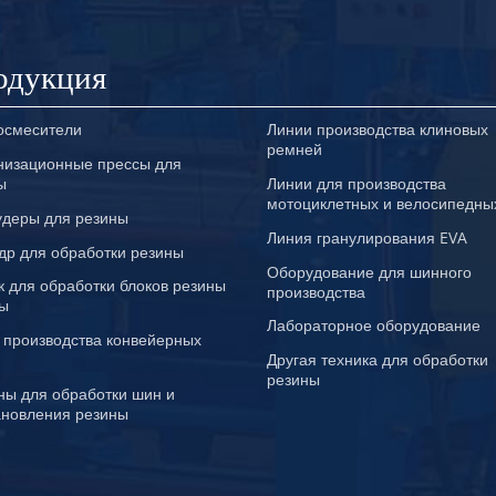
одукция
осмесители
Линии производства клиновых
ремней
низационные прессы для
ы
Линии для производства
мотоциклетных и велосипедны
удеры для резины
Линия гранулирования EVA
др для обработки резины
Оборудование для шинного
к для обработки блоков резины
производства
ты
Лабораторное оборудование
 производства конвейерных
Другая техника для обработки
резины
ы для обработки шин и
ановления резины