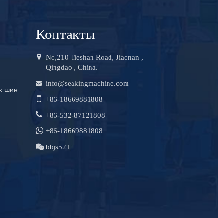
Контакты
No,210 Tieshan Road, Jiaonan ,
Qingdao , China.
info@seakingmachine.com
х шин
+86-18669881808
+86-532-87121808
+86-18669881808
bbjs521