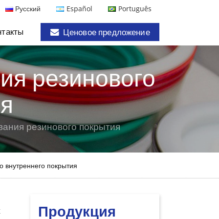
Русский
Español
Português
нтакты
Ценовое предложение
ия резинового
ия
вания резинового покрытия
о внутреннего покрытия
Продукция
х