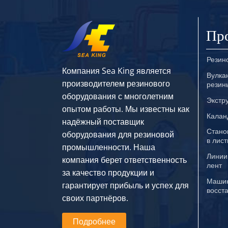
Пр
Резин
Компания Sea King является
Вулка
производителем резинового
резин
оборудования с многолетним
Экстр
опытом работы. Мы известны как
Калан
надёжный поставщик
Стано
оборудования для резиновой
в лис
промышленности. Наша
Линии
компания берет ответственность
лент
за качество продукции и
Машин
гарантирует прибыль и успех для
восст
своих партнёров.
Подробнее