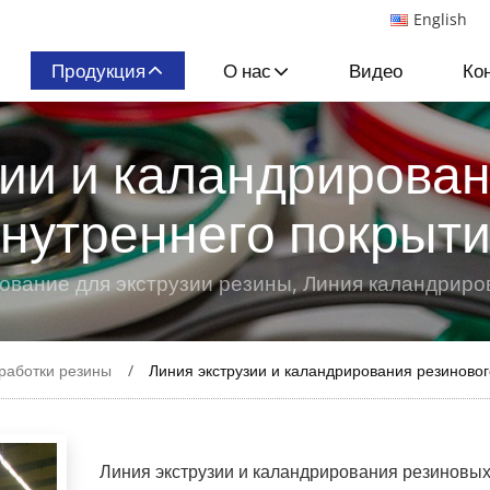
English
Продукция
О нас
Видео
Ко
зии и каландрирован
нутреннего покрыт
ование для экструзии резины, Линия каландриро
работки резины
Линия экструзии и каландрирования резиновог
Линия экструзии и каландрирования резиновы