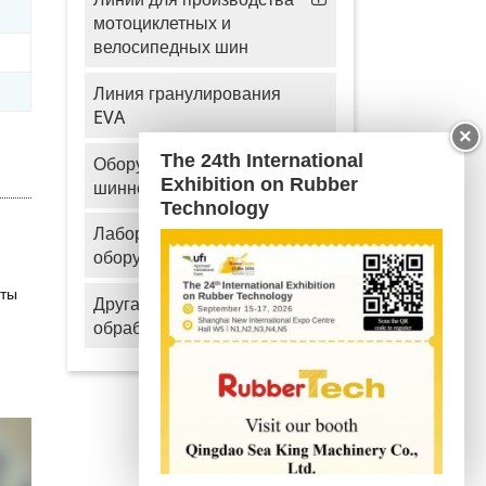
мотоциклетных и
велосипедных шин
Линия гранулирования
EVA
×
The 24th International
Оборудование для
Exhibition on Rubber
шинного производства
Technology
Лабораторное
оборудование
нты
Другая техника для
обработки резины