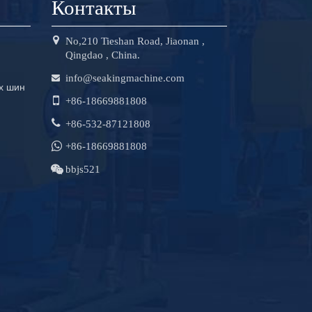
Контакты
No,210 Tieshan Road, Jiaonan ,
Qingdao , China.
info@seakingmachine.com
х шин
+86-18669881808
+86-532-87121808
+86-18669881808
bbjs521