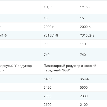
5
1:1,55
1:1,55
15
15
г.
2000 г.
2000 г.
М1-6
Y315L1-8
Y315L2-8
90
110
740
740
ернутый Y-редуктор
Планетарный редуктор с жесткой
сти
передачей NGW
34,65
35,64
5430
5500
2330
2330
2100
2100