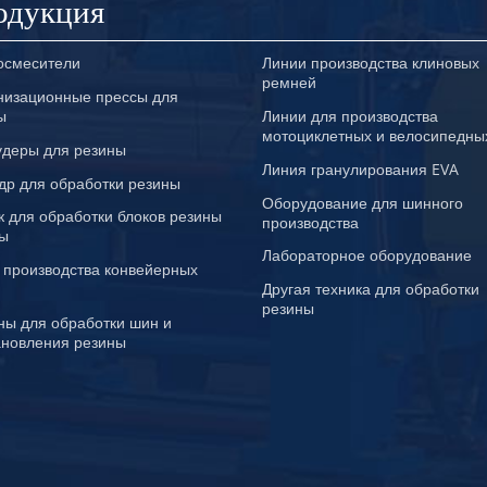
одукция
осмесители
Линии производства клиновых
ремней
низационные прессы для
ы
Линии для производства
мотоциклетных и велосипедны
удеры для резины
Линия гранулирования EVA
др для обработки резины
Оборудование для шинного
к для обработки блоков резины
производства
ты
Лабораторное оборудование
 производства конвейерных
Другая техника для обработки
резины
ы для обработки шин и
ановления резины