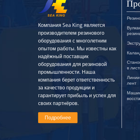
Пр
Резин
Компания Sea King является
Вулка
производителем резинового
резин
оборудования с многолетним
Экстр
опытом работы. Мы известны как
Калан
надёжный поставщик
Стано
оборудования для резиновой
в лис
промышленности. Наша
Линии
компания берет ответственность
лент
за качество продукции и
Машин
гарантирует прибыль и успех для
восст
своих партнёров.
Подробнее