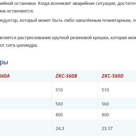
йной остановки. Когда возникает аварийная ситуация, достато
на остановится.
редуктор, который может быть либо закалённым планетарным, л
ляется растрескивание крупной резиновой крошки, которая мо
от сита цилиндра.
тры
560A
ZKC-560B
ZKC-560D
510
510
560
560
800
800
24,3
23.37