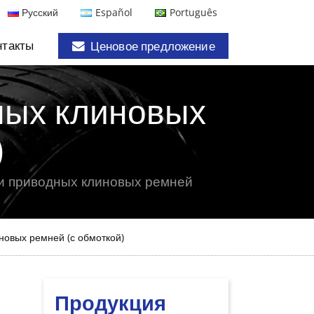
Русский
Español
Português
нтакты
Ценовое предложение
ных клиновых
)
ки приводных клиновых ремней
новых ремней (с обмоткой)
Продукция