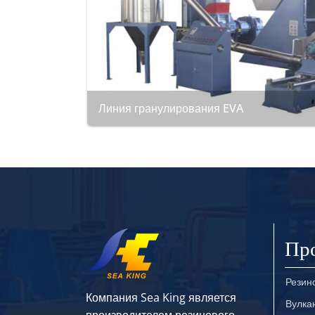
Линия гранулирования EVA
Пр
Резин
Компания Sea King является
Вулка
производителем резинового