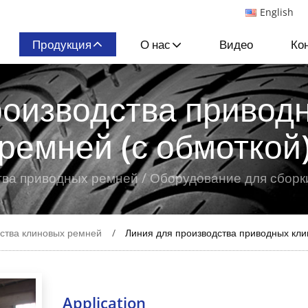
English
Продукция
О нас
Видео
Ко
роизводства привод
ремней (с обмоткой
ва приводных ремней / Оборудование для сбор
ства клиновых ремней
Линия для производства приводных кли
Application