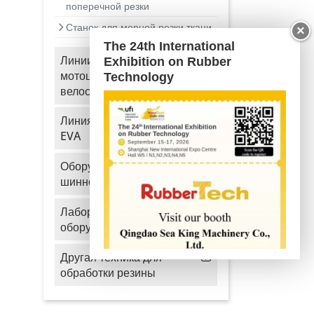
поперечной резки
Станок для мерной резки ткани
×
The 24th International
Линии для производства
Exhibition on Rubber
мотоциклетных и
Technology
велосипедных шин
Линия гранулирования
EVA
Оборудование для
шинного производства
Лабораторное
оборудование
Другая техника для
обработки резины